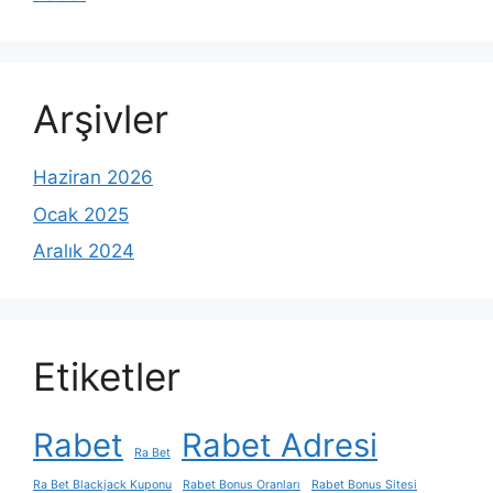
Arşivler
Haziran 2026
Ocak 2025
Aralık 2024
Etiketler
Rabet
Rabet Adresi
Ra Bet
Ra Bet Blackjack Kuponu
Rabet Bonus Oranları
Rabet Bonus Sitesi