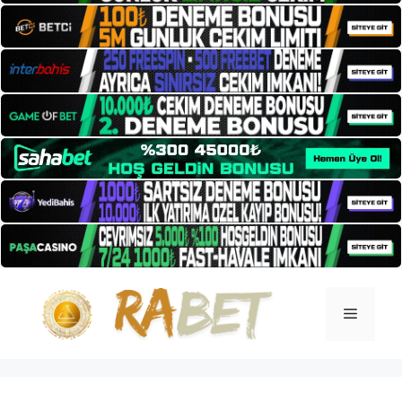
İçeriğe
atla
Menü