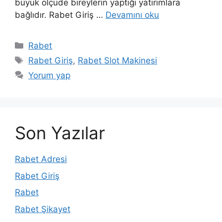
büyük ölçüde bireylerin yaptığı yatırımlara
bağlıdır. Rabet Giriş …
Devamını oku
Kategoriler
Rabet
Etiketler
Rabet Giriş
,
Rabet Slot Makinesi
Yorum yap
Son Yazılar
Rabet Adresi
Rabet Giriş
Rabet
Rabet Şikayet