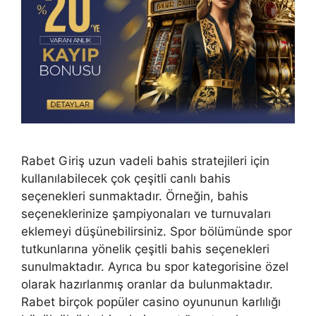
Rabet Giriş uzun vadeli bahis stratejileri için
kullanılabilecek çok çeşitli canlı bahis
seçenekleri sunmaktadır. Örneğin, bahis
seçeneklerinize şampiyonaları ve turnuvaları
eklemeyi düşünebilirsiniz. Spor bölümünde spor
tutkunlarına yönelik çeşitli bahis seçenekleri
sunulmaktadır. Ayrıca bu spor kategorisine özel
olarak hazırlanmış oranlar da bulunmaktadır.
Rabet birçok popüler casino oyununun karlılığı