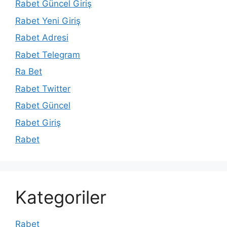
Rabet Güncel Giriş
Rabet Yeni Giriş
Rabet Adresi
Rabet Telegram
Ra Bet
Rabet Twitter
Rabet Güncel
Rabet Giriş
Rabet
Kategoriler
Rabet